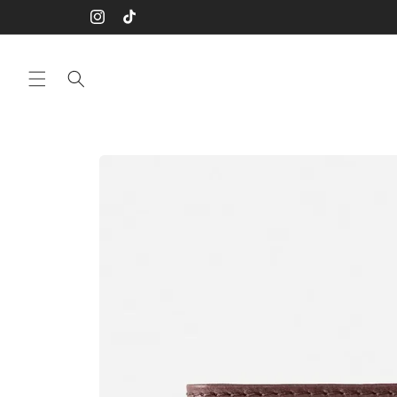
Vai
direttamente
Instagram
TikTok
ai contenuti
Passa alle
informazioni
sul prodotto