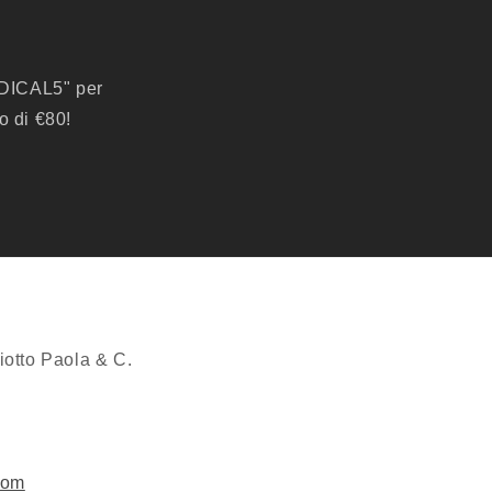
!
RADICAL5" per
o di €80!
iotto Paola & C.
com