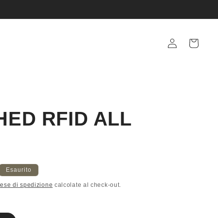
Accedi
Carrello
HED RFID ALL
Esaurito
ese di spedizione
calcolate al check-out.