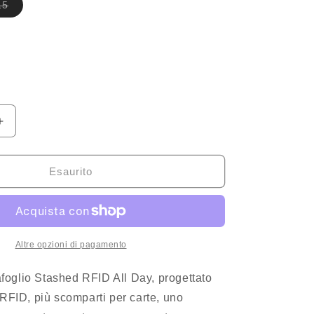
Variante
15
esaurita
o
non
disponibile
Aumenta
quantità
per
STASHED
Esaurito
RFID
ALL
DAY
Altre opzioni di pagamento
tafoglio Stashed RFID All Day, progettato
RFID, più scomparti per carte, uno