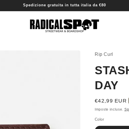
Spedizione gratuita in tutta italia da €80
Rip Curl
STAS
DAY
Prezzo
€42,99 EUR
di
Imposte incluse.
Sp
listino
Color